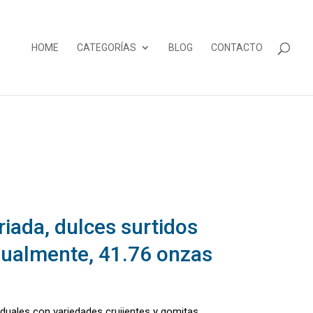
HOME
CATEGORÍAS
BLOG
CONTACTO
iada, dulces surtidos
dualmente, 41.76 onzas
iduales con variedades crujientes y gomitas.