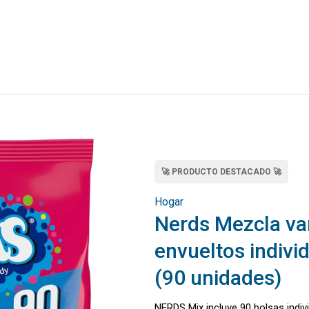
🚀 PRODUCTO DESTACADO 🚀
Hogar
Nerds Mezcla var
envueltos indivi
(90 unidades)
NERDS Mix incluye 90 bolsas indiv