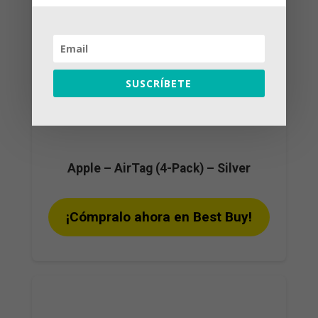
SUSCRÍBETE
Apple – AirTag (4-Pack) – Silver
¡Cómpralo ahora en Best Buy!