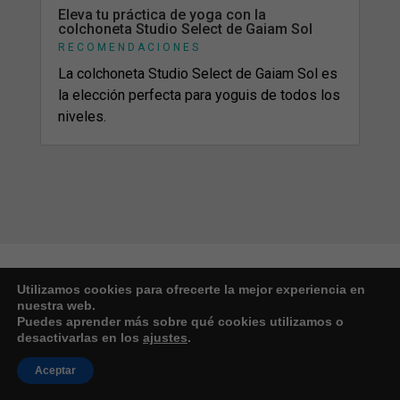
Eleva tu práctica de yoga con la
colchoneta Studio Select de Gaiam Sol
RECOMENDACIONES
La colchoneta Studio Select de Gaiam Sol es
la elección perfecta para yoguis de todos los
niveles.
Utilizamos cookies para ofrecerte la mejor experiencia en
nuestra web.
Puedes aprender más sobre qué cookies utilizamos o
¡ENVÍOS DESDE EE.UU. A
desactivarlas en los
ajustes
.
CUALQUIER DESTINO! 🚀📦
Aceptar
Si deseas enviar tus compras a