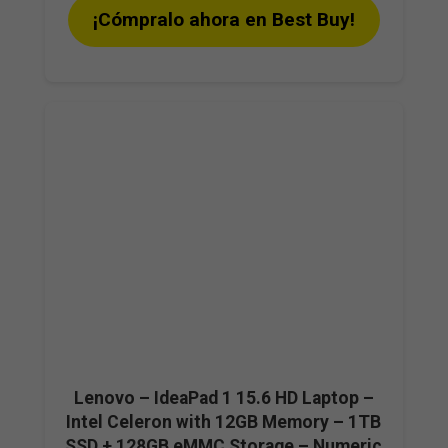
¡Cómpralo ahora en Best Buy!
Lenovo – IdeaPad 1 15.6 HD Laptop –
Intel Celeron with 12GB Memory – 1TB
SSD + 128GB eMMC Storage – Numeric