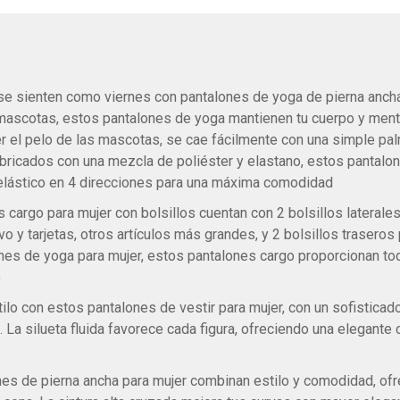
 se sienten como viernes con pantalones de yoga de pierna ancha
e mascotas, estos pantalones de yoga mantienen tu cuerpo y mente
 el pelo de las mascotas, se cae fácilmente con una simple palm
Fabricados con una mezcla de poliéster y elastano, estos pantalo
elástico en 4 direcciones para una máxima comodidad
s cargo para mujer con bolsillos cuentan con 2 bolsillos laterales
vo y tarjetas, otros artículos más grandes, y 2 bolsillos traseros
s de yoga para mujer, estos pantalones cargo proporcionan to
o
tilo con estos pantalones de vestir para mujer, con un sofistic
 La silueta fluida favorece cada figura, ofreciendo una elegante
nes de pierna ancha para mujer combinan estilo y comodidad, of