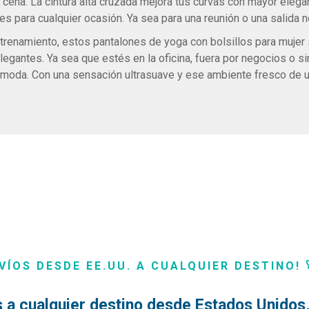
a cena. La cintura alta cruzada mejora tus curvas con mayor elega
les para cualquier ocasión. Ya sea para una reunión o una salida n
ntrenamiento, estos pantalones de yoga con bolsillos para mujer 
legantes. Ya sea que estés en la oficina, fuera por negocios o
ómoda. Con una sensación ultrasuave y ese ambiente fresco de u
VÍOS DESDE EE.UU. A CUALQUIER DESTINO! 
 a cualquier destino desde Estados Unidos, 